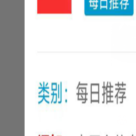
廊坊市香河县平
信
置
信