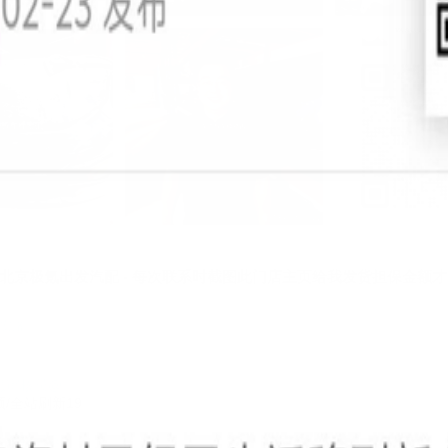
北京极氪出发汽配 - 每次联系时截图此门店主页给我发货担保金额
安路
转 158
评 23
息审核员@
顶/全站刷新19
息审核员@