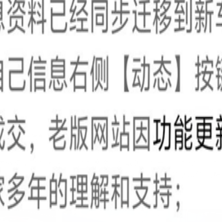
顶/全站刷新22
息审核员@
顶/全站刷新25
息审核员@
顶/全站刷新28
息审核员@
顶/全站刷新31
查看全部
23
条回复
北京万里翔汽配
LV.3
全网首推-㊭
3天前
浏览2979834
壳残值，全新卡罗拉、全新雷凌、新威驰、新皇冠、新锐志、新卡
混动、老威驰、致炫、新凯美瑞、RAV4、荣放、汉兰达…前/后
..