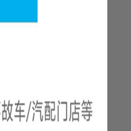
保金额才有
赞
2-2
2-6
2-8