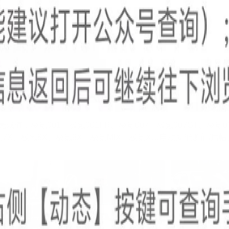
息审核员@
顶/全站刷新11
息审核员@
顶/全站刷新14
查看全部
553
条回复
北京极氪达汽配
LV.3
全网首推-㊭
3天前
浏览3372243
残值，极氪001、极氪001FR、极氪007、极氪007GT、极氪0
7X、极氪8X、极氪9X、极氪MIX、极氪X…电动新能源前/后幅、.