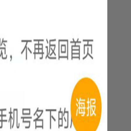
2-11
2-14
09、极氪00
..
展开全文