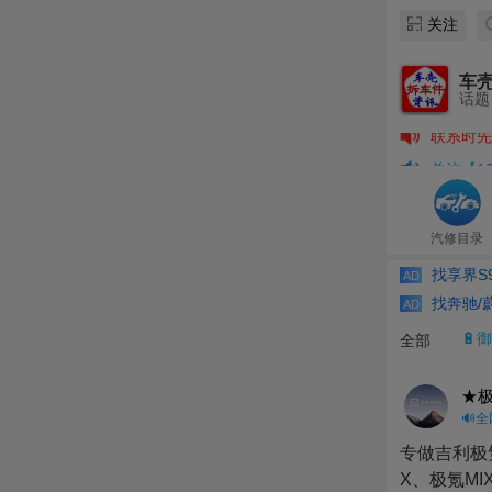
关注
车
感谢京津
话题 
联系时先
关注【12
大家应诚
本站部分
汽修目录
找享界S9
AD
找奔驰/蔚
AD
🔋
全部
★
🔊
专做吉利极氪
X、极氪M