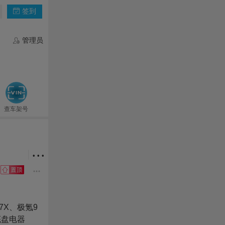
签到
管理员
查车架号
• • •
7X、极氪9
底盘电器