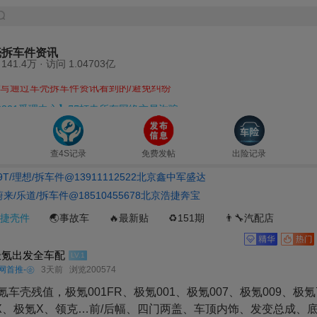
壳拆车件资讯
辽/川粤等地公安刑警联合追查净网防护
141.4万 · 访问 1.04703亿
写通过车壳拆车件资讯看到的/避免纠纷
321受理中心】👮‍♂️打击所有网络交易诈骗
信互助，发现态度恶劣的全部清除封号
整车残值图等仅为商家主营车型推广展示
查4S记录
免费发帖
出险记录
T/理想/拆车件@13911112522北京鑫中军盛达
来/乐道/拆车件@18510455678北京浩捷奔宝
御捷壳件
🌏事故车
🔥最新贴
♻️151期
👨‍🔧汽配店
极氪出发全车配
LV.1
全网首推-㊭
3天前
浏览200574
车壳残值，极氪001FR、极氪001、极氪007、极氪009、极氪
IX、极氪X、领克…前/后幅、四门两盖、车顶内饰、发变总成、