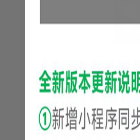
廊坊市香河县
信
置
信
置
信
置