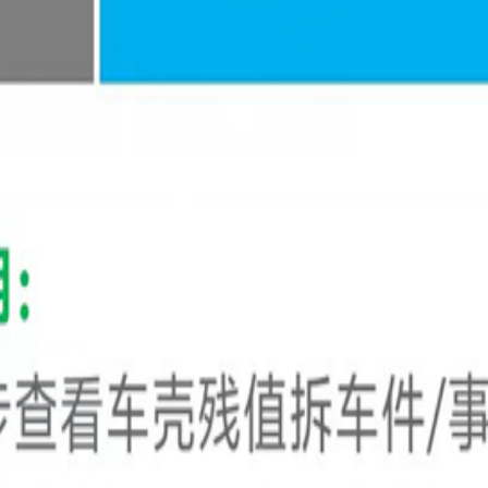
北京万里翔汽配销售中心 - 每次联系时截图此门店主页给我发货担
效
转 3065
评 553
息审核员@
顶/全站刷新02
息审核员@
顶/全站刷新05
息审核员@
顶/全站刷新08