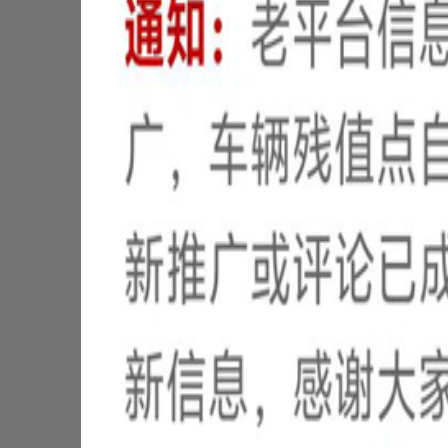
置
信
置
信
置
信
置
★
🔊
专做丰田车
雷凌/油电
盖、车顶内饰.